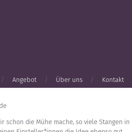
Angebot
Über uns
Kontakt
lde
r schon die Mühe mache, so viele Stangen in
einen Einsteller*innen die Idee ebenso gut