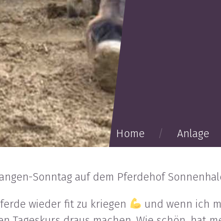
Home
Anlage
angen-Sonntag auf dem Pferdehof Sonnenha
ferde wieder fit zu kriegen
und wenn ich mi
inen Tageskurs draus machen. Wie schön, hat m